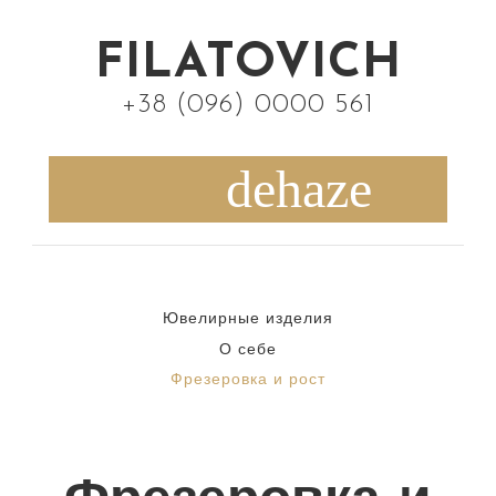
S
k
FILATOVICH
i
+38 (096) 0000 561
p
t
o
c
o
n
Ювелирные изделия
t
О себе
e
Фрезеровка и рост
n
t