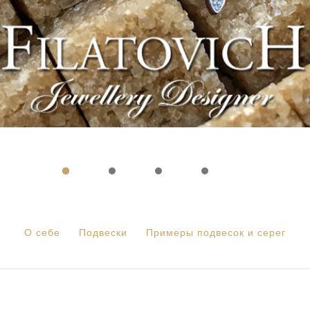
О себе
Подвески
Примеры подвесок и серег