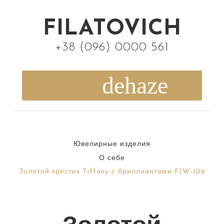
S
k
FILATOVICH
i
+38 (096) 0000 561
p
t
o
c
o
n
Ювелирные изделия
t
О себе
e
Золотой крестик Tiffany с бриллиантами FJW-106
n
t