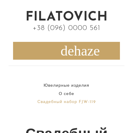
S
k
FILATOVICH
i
+38 (096) 0000 561
p
t
o
c
o
n
Ювелирные изделия
t
О себе
e
Свадебный набор FJW-119
n
t