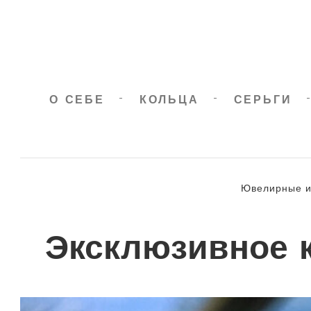
S
k
i
p
t
О СЕБЕ
КОЛЬЦА
СЕРЬГИ
o
c
o
n
Ювелирные и
t
e
Эксклюзивное к
n
t