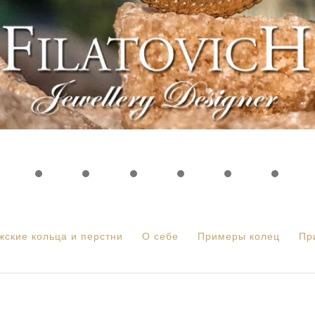
жские кольца и перстни
О себе
Примеры колец
Пр