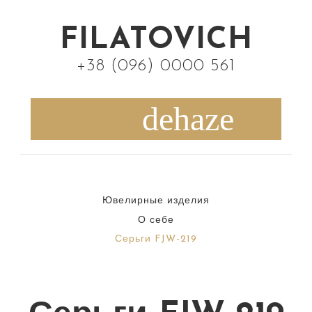
S
k
FILATOVICH
i
+38 (096) 0000 561
p
t
o
c
o
n
Ювелирные изделия
t
О себе
e
Серьги FJW-219
n
t