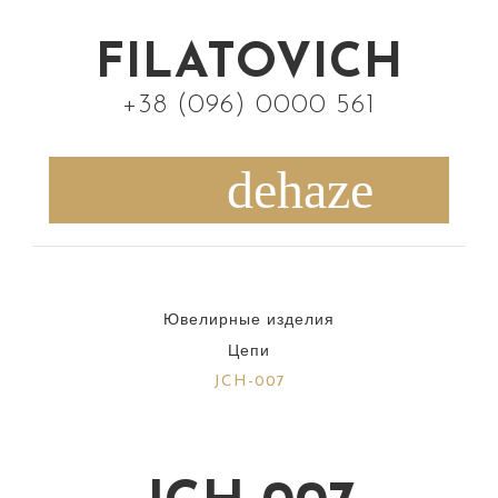
S
k
FILATOVICH
i
+38 (096) 0000 561
p
t
o
c
o
n
Ювелирные изделия
t
Цепи
e
JCH-007
n
t