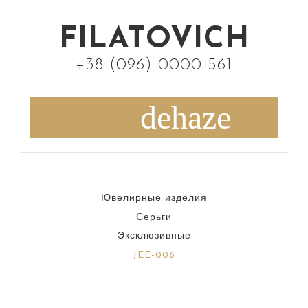
S
k
FILATOVICH
i
+38 (096) 0000 561
p
t
o
c
o
n
Ювелирные изделия
t
Серьги
e
Эксклюзивные
n
JEE-006
t