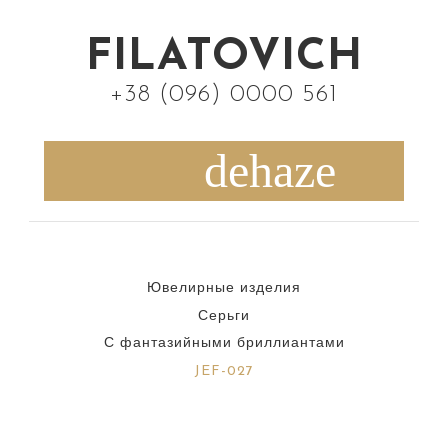
S
k
FILATOVICH
i
+38 (096) 0000 561
p
t
o
c
o
n
Ювелирные изделия
t
Серьги
e
С фантазийными бриллиантами
n
JEF-027
t