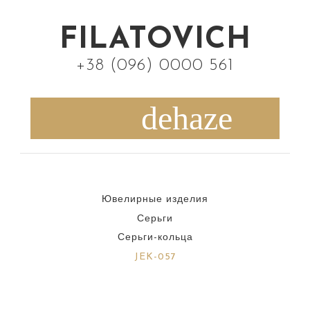
S
k
FILATOVICH
i
+38 (096) 0000 561
p
t
o
c
o
n
Ювелирные изделия
t
Серьги
e
Серьги-кольца
n
JEK-057
t