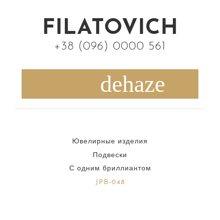
S
k
FILATOVICH
i
+38 (096) 0000 561
p
t
o
c
o
n
Ювелирные изделия
t
Подвески
e
С одним бриллиантом
n
JPB-048
t