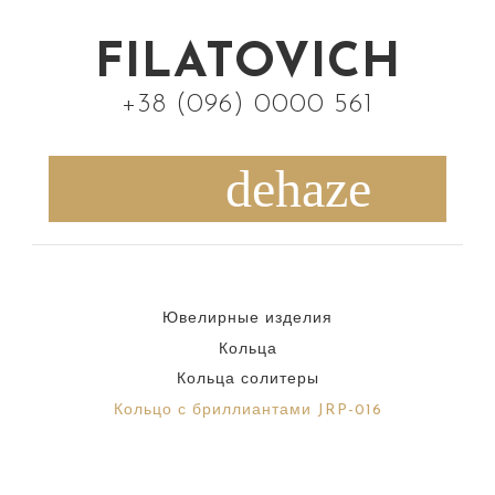
S
k
FILATOVICH
i
+38 (096) 0000 561
p
t
o
c
o
n
Ювелирные изделия
t
Кольца
e
Кольца солитеры
n
Кольцо с бриллиантами JRP-016
t