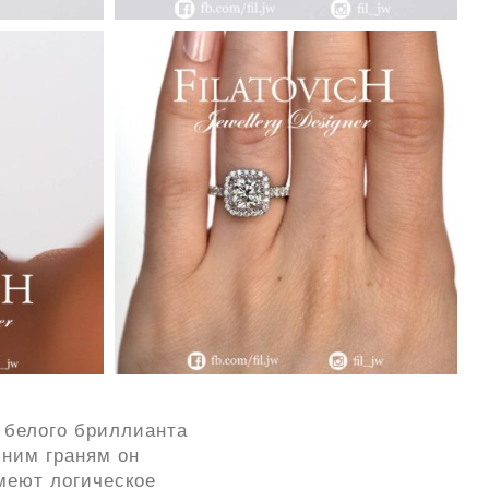
о белого бриллианта
шним граням он
меют логическое