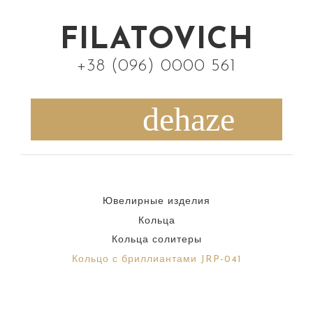
S
k
FILATOVICH
i
+38 (096) 0000 561
p
t
o
c
o
n
Ювелирные изделия
t
Кольца
e
Кольца солитеры
n
Кольцо с бриллиантами JRP-041
t