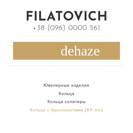
S
k
FILATOVICH
i
+38 (096) 0000 561
p
t
o
c
o
n
Ювелирные изделия
t
Кольца
e
Кольца солитеры
n
Кольцо с бриллиантами JRP-042
t