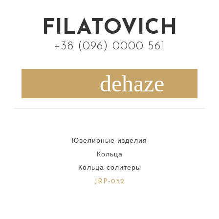
S
k
FILATOVICH
i
+38 (096) 0000 561
p
t
o
c
o
n
Ювелирные изделия
t
Кольца
e
Кольца солитеры
n
JRP-052
t