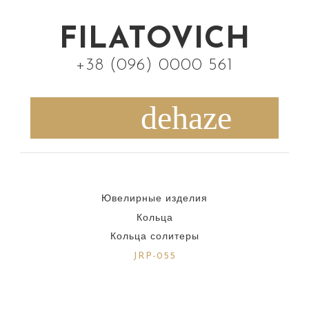
S
k
FILATOVICH
i
+38 (096) 0000 561
p
t
o
c
o
n
Ювелирные изделия
t
Кольца
e
Кольца солитеры
n
JRP-055
t