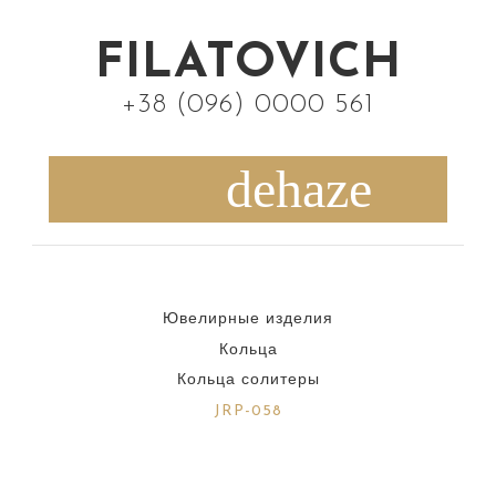
S
k
FILATOVICH
i
+38 (096) 0000 561
p
t
o
c
o
n
Ювелирные изделия
t
Кольца
e
Кольца солитеры
n
JRP-058
t