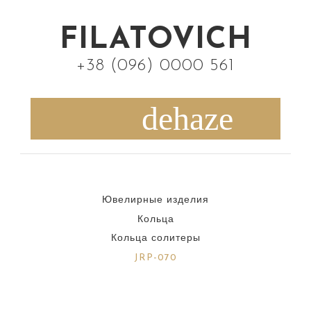
S
k
FILATOVICH
i
+38 (096) 0000 561
p
t
o
c
o
n
Ювелирные изделия
t
Кольца
e
Кольца солитеры
n
JRP-070
t