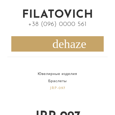
S
k
FILATOVICH
i
+38 (096) 0000 561
p
t
o
c
o
n
Ювелирные изделия
t
Браслеты
e
JRP-097
n
t