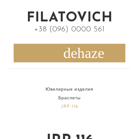
S
k
FILATOVICH
i
+38 (096) 0000 561
p
t
o
c
o
n
Ювелирные изделия
t
Браслеты
e
JRP-116
n
t