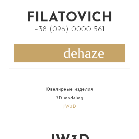
S
k
FILATOVICH
i
+38 (096) 0000 561
p
t
o
c
o
n
Ювелирные изделия
t
3D modeling
e
JW3D
n
t