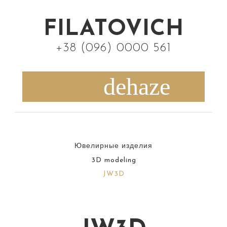
S
k
FILATOVICH
i
+38 (096) 0000 561
p
t
o
c
o
n
Ювелирные изделия
t
3D modeling
e
JW3D
n
t