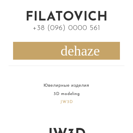
S
k
FILATOVICH
i
+38 (096) 0000 561
p
t
o
c
o
n
Ювелирные изделия
t
3D modeling
e
JW3D
n
t