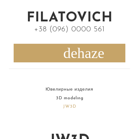
S
k
FILATOVICH
i
+38 (096) 0000 561
p
t
o
c
o
n
Ювелирные изделия
t
3D modeling
e
JW3D
n
t