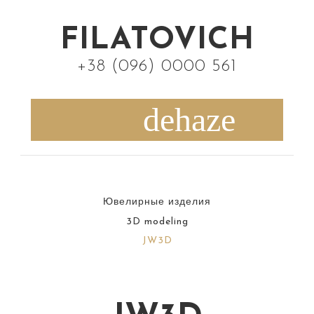
S
k
FILATOVICH
i
+38 (096) 0000 561
p
t
o
c
o
n
Ювелирные изделия
t
3D modeling
e
JW3D
n
t