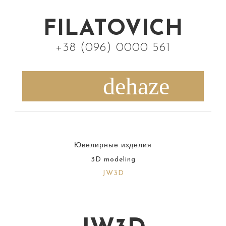
S
k
FILATOVICH
i
+38 (096) 0000 561
p
t
o
c
o
n
Ювелирные изделия
t
3D modeling
e
JW3D
n
t