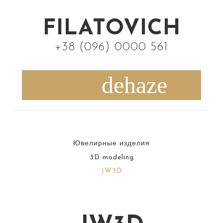
S
k
FILATOVICH
i
+38 (096) 0000 561
p
t
o
c
o
n
Ювелирные изделия
t
3D modeling
e
JW3D
n
t