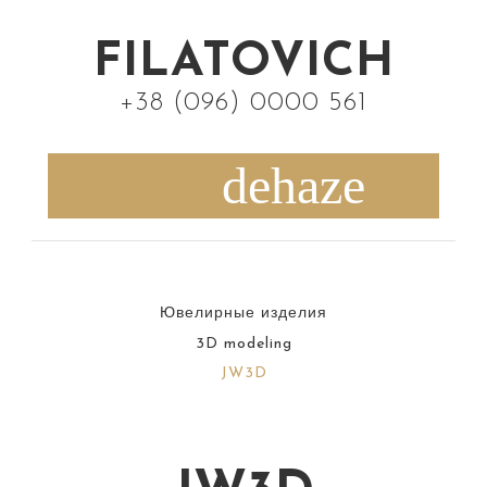
S
k
FILATOVICH
i
+38 (096) 0000 561
p
t
o
c
o
n
Ювелирные изделия
t
3D modeling
e
JW3D
n
t