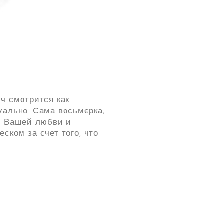
уч смотрится как
уально. Сама восьмерка,
ае Вашей любви и
ском за счет того, что