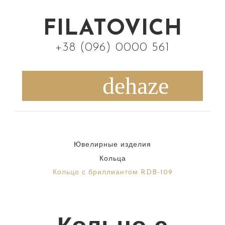
S
k
FILATOVICH
i
+38 (096) 0000 561
p
t
o
c
o
n
Ювелирные изделия
t
Кольца
e
Кольцо с бриллиантом RDB-109
n
t