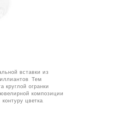
альной вставки из
риллиантов. Тем
а круглой огранки
 ювелирной композиции
контуру цветка.