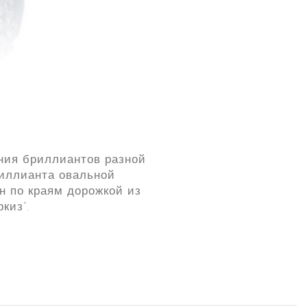
ания бриллиантов разной
риллианта овальной
ан по краям дорожкой из
киз”.