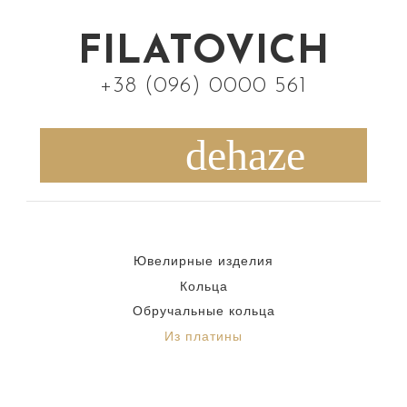
S
k
FILATOVICH
i
+38 (096) 0000 561
p
t
o
c
o
n
Ювелирные изделия
t
Кольца
e
Обручальные кольца
n
Из платины
t