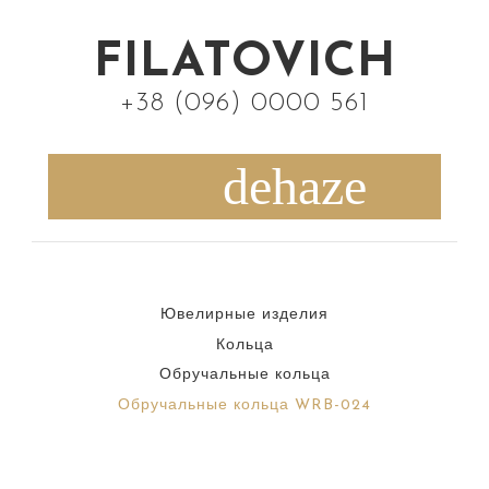
S
k
FILATOVICH
i
+38 (096) 0000 561
p
t
o
c
o
n
Ювелирные изделия
t
Кольца
e
Обручальные кольца
n
Обручальные кольца WRB-024
t