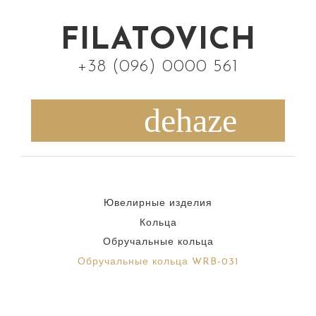
S
k
FILATOVICH
i
+38 (096) 0000 561
p
t
o
c
o
n
Ювелирные изделия
t
Кольца
e
Обручальные кольца
n
Обручальные кольца WRB-031
t