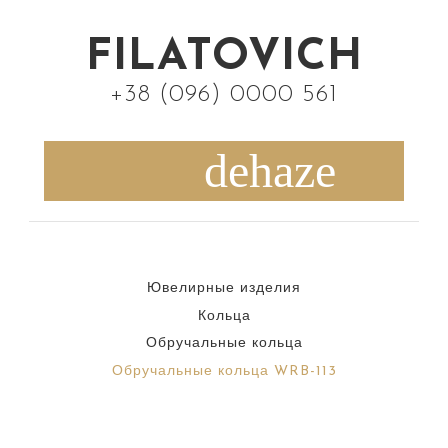
S
k
FILATOVICH
i
+38 (096) 0000 561
p
t
o
c
o
n
Ювелирные изделия
t
Кольца
e
Обручальные кольца
n
Обручальные кольца WRB-113
t