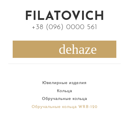
S
k
FILATOVICH
i
+38 (096) 0000 561
p
t
o
c
o
n
Ювелирные изделия
t
Кольца
e
Обручальные кольца
n
Обручальные кольца WRB-120
t