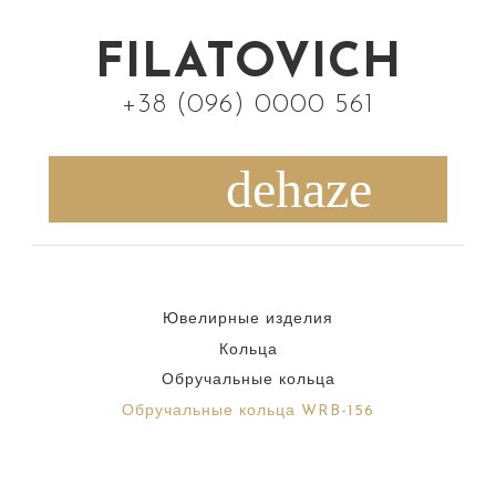
S
k
FILATOVICH
i
+38 (096) 0000 561
p
t
o
c
o
n
Ювелирные изделия
t
Кольца
e
Обручальные кольца
n
Обручальные кольца WRB-156
t