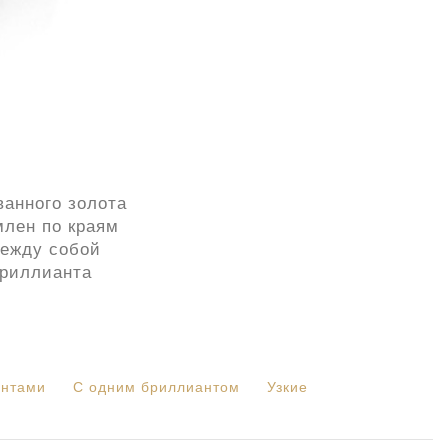
анного золота
млен по краям
между собой
бриллианта
антами
С одним бриллиантом
Узкие