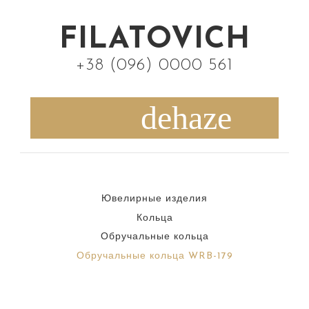
S
k
FILATOVICH
i
+38 (096) 0000 561
p
t
o
c
o
n
Ювелирные изделия
t
Кольца
e
Обручальные кольца
n
Обручальные кольца WRB-179
t