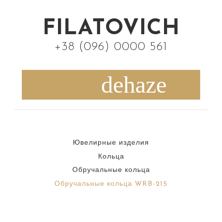
S
k
FILATOVICH
i
+38 (096) 0000 561
p
t
o
c
o
n
Ювелирные изделия
t
Кольца
e
Обручальные кольца
n
Обручальные кольца WRB-215
t