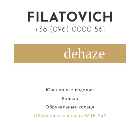
S
k
FILATOVICH
i
+38 (096) 0000 561
p
t
o
c
o
n
Ювелирные изделия
t
Кольца
e
Обручальные кольца
n
Обручальные кольца WRB-249
t