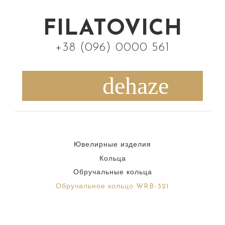
S
k
FILATOVICH
i
+38 (096) 0000 561
p
t
o
c
o
n
Ювелирные изделия
t
Кольца
e
Обручальные кольца
n
Обручальное кольцо WRB-321
t